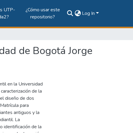
es UTP-
¿Cómo usar este
Log In
da2?
repositorio?
idad de Bogotá Jorge
ntil en la Universidad
aracterización de la
 el diseño de dos
Matrícula para
antes antiguos y la
iantil. La
 identificación de la