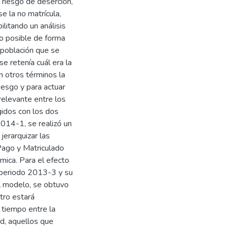
 riesgo de deserción,
e la no matrícula,
ilitando un análisis
lo posible de forma
a población que se
se retenía cuál era la
n otros términos la
iesgo y para actuar
relevante entre los
gidos con los dos
014-1, se realizó un
jerarquizar las
 Pago y Matriculado
ica. Para el efecto
 periodo 2013-3 y su
l modelo, se obtuvo
tro estará
 tiempo entre la
ad, aquellos que