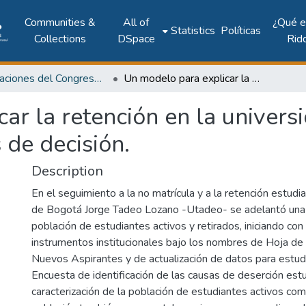
Communities &
All of
¿Qué 
Statistics
Políticas
Collections
DSpace
Rid
Publicaciones del Congreso Internacional CLABES
Un modelo para explicar la retención en la universidad de Bogotá Jorge Tadeo lozano: arboles de decisión.
ar la retención en la univers
 de decisión.
Description
En el seguimiento a la no matrícula y a la retención estudia
de Bogotá Jorge Tadeo Lozano -Utadeo- se adelantó una c
población de estudiantes activos y retirados, iniciando con
instrumentos institucionales bajo los nombres de Hoja de 
Nuevos Aspirantes y de actualización de datos para estudi
Encuesta de identificación de las causas de deserción estud
caracterización de la población de estudiantes activos como