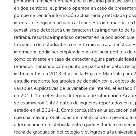
población también representaba un insumo para analizar el
en dos sentidos: el primero operaba en caso de presentars
porque se tendría información actualizada y detallada posib
integral; el segundo actuaba al tener esta información, en 
censal, si se detectaba una característica importante de l
retiraba, resultaba imperioso detectar en la población que 
frecuencia de estudiantes con esta misma característica. E
información podía ser empleada para delinear perfiles de r
como contraste en caso de detectar alguna particularidad 
retirados. Tomando como punto de partida los datos reco
instrumentos en 2013-3 y con la Hoja de Matrícula para 2
estudio mediante los árboles de decisión con el objeto de 
variables explicativas de la variable de interés, el estado
en 2014-1 en el Sistema Integrado de Información Académ
se examinaron 1.477 datos de ingresos reportados en el
estado en el 2014-1. Como conclusión en la aplicación de
que una mayor probabilidad de matrícula de un periodo a o
adecuadamente distribuida entre quienes tardan un menor
fecha de graduación del colegio y el ingreso a la universid