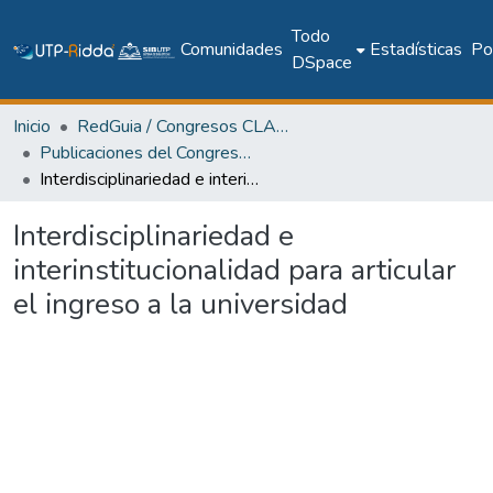
Todo
Comunidades
Estadísticas
Pol
DSpace
Inicio
RedGuia / Congresos CLABES
Publicaciones del Congreso Internacional CLABES
Interdisciplinariedad e interinstitucionalidad para articular el ingreso a la universidad
Interdisciplinariedad e
interinstitucionalidad para articular
el ingreso a la universidad