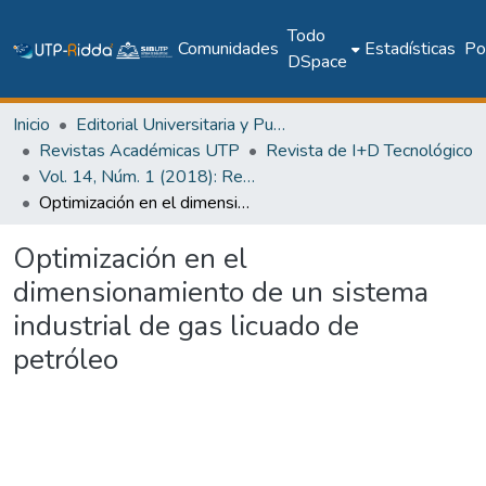
Todo
Comunidades
Estadísticas
Pol
DSpace
Inicio
Editorial Universitaria y Publicaciones Seriadas
Revistas Académicas UTP
Revista de I+D Tecnológico
Vol. 14, Núm. 1 (2018): Revista de I+D Tecnológico
Optimización en el dimensionamiento de un sistema industrial de gas licuado de petróleo
Optimización en el
dimensionamiento de un sistema
industrial de gas licuado de
petróleo