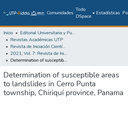
Todo
Comunidades
Estadísticas
Pol
DSpace
Inicio
Editorial Universitaria y Publicaciones Seriadas
Revistas Académicas UTP
Revista de Iniciación Científica
2021, Vol. 7: Revista de Iniciación Científica, Edición Especial
Determination of susceptible areas to landslides in Cerro Punta township, Chiriquí province, Panama
Determination of susceptible areas
to landslides in Cerro Punta
township, Chiriquí province, Panama