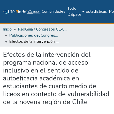
Todo
Comunidades
Estadísticas
Pol
DSpace
Inicio
RedGuia / Congresos CLABES
Publicaciones del Congreso Internacional CLABES
Efectos de la intervención del programa nacional de acceso inclusivo en el sentido de autoeficacia académica en estudiantes de cuarto medio de liceos en contexto de vulnerabilidad de la novena región de Chile
Efectos de la intervención del
programa nacional de acceso
inclusivo en el sentido de
autoeficacia académica en
estudiantes de cuarto medio de
liceos en contexto de vulnerabilidad
de la novena región de Chile