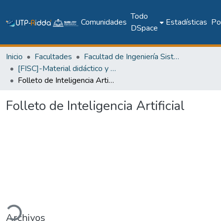
Todo
Comunidades
Estadísticas
Pol
DSpace
Inicio
Facultades
Facultad de Ingeniería Sistemas Computacionales
[FISC]-Material didáctico y recursos de aprendizaje
Folleto de Inteligencia Artificial
Folleto de Inteligencia Artificial
ando...
Archivos