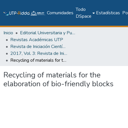
Todo
Comunidades
Estadísticas
Pol
DSpace
Inicio
Editorial Universitaria y Publicaciones Seriadas
Revistas Académicas UTP
Revista de Iniciación Científica
2017, Vol. 3: Revista de Iniciación Científica, Edición Especial
Recycling of materials for the elaboration of bio-friendly blocks
Recycling of materials for the
elaboration of bio-friendly blocks