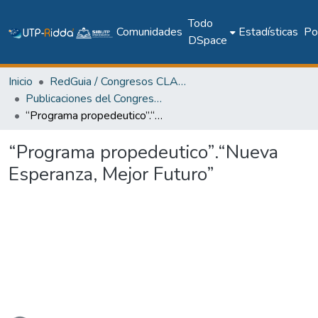
Todo
Comunidades
Estadísticas
Pol
DSpace
Inicio
RedGuia / Congresos CLABES
Publicaciones del Congreso Internacional CLABES
“Programa propedeutico”.“Nueva Esperanza, Mejor Futuro”
“Programa propedeutico”.“Nueva
Esperanza, Mejor Futuro”