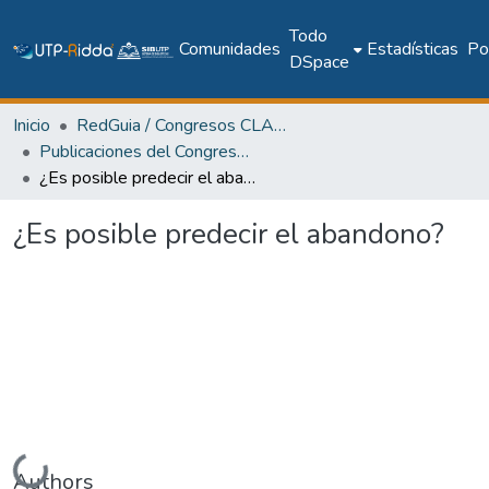
Todo
Comunidades
Estadísticas
Pol
DSpace
Inicio
RedGuia / Congresos CLABES
Publicaciones del Congreso Internacional CLABES
¿Es posible predecir el abandono?
¿Es posible predecir el abandono?
Cargando...
Authors