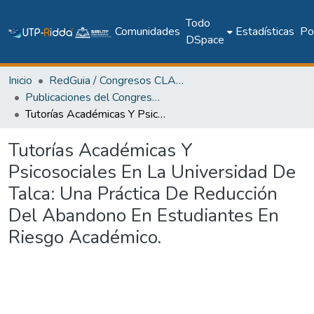
Todo
Comunidades
Estadísticas
Pol
DSpace
Inicio
RedGuia / Congresos CLABES
Publicaciones del Congreso Internacional CLABES
Tutorías Académicas Y Psicosociales En La Universidad De Talca: Una Práctica De Reducción Del Abandono En Estudiantes En Riesgo Académico.
Tutorías Académicas Y
Psicosociales En La Universidad De
Talca: Una Práctica De Reducción
Del Abandono En Estudiantes En
Riesgo Académico.