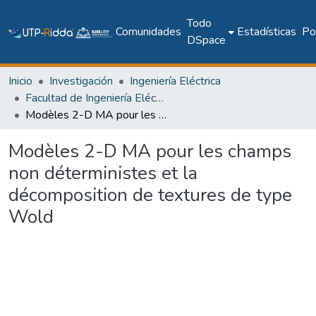
Todo
Comunidades
Estadísticas
Pol
DSpace
Inicio
Investigación
Ingeniería Eléctrica
Facultad de Ingeniería Eléctrica
Modèles 2-D MA pour les champs non déterministes et la décomposition de textures de type Wold
Modèles 2-D MA pour les champs
non déterministes et la
décomposition de textures de type
Wold