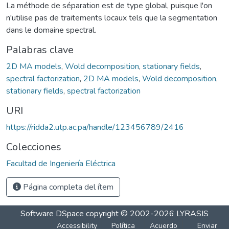
La méthode de séparation est de type global, puisque l'on
n'utilise pas de traitements locaux tels que la segmentation
dans le domaine spectral.
Palabras clave
2D MA models
,
Wold decomposition
,
stationary fields
,
spectral factorization
,
2D MA models
,
Wold decomposition
,
stationary fields
,
spectral factorization
URI
https://ridda2.utp.ac.pa/handle/123456789/2416
Colecciones
Facultad de Ingeniería Eléctrica
Página completa del ítem
Software DSpace
copyright © 2002-2026
LYRASIS
Accessibility
Política
Acuerdo
Enviar