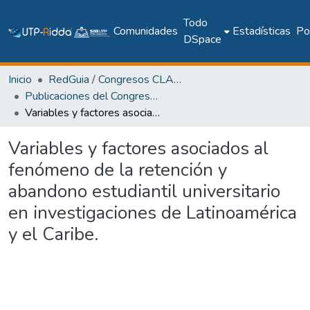
Todo
Comunidades
Estadísticas
Pol
DSpace
Inicio
RedGuia / Congresos CLABES
Publicaciones del Congreso Internacional CLABES
Variables y factores asociados al fenómeno de la retención y abandono estudiantil universitario en investigaciones de Latinoamérica y el Caribe.
Variables y factores asociados al
fenómeno de la retención y
abandono estudiantil universitario
en investigaciones de Latinoamérica
y el Caribe.