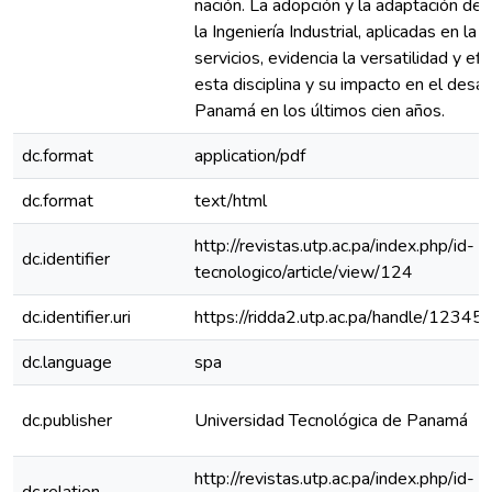
nación. La adopción y la adaptación de 
la Ingeniería Industrial, aplicadas en la 
servicios, evidencia la versatilidad y efi
esta disciplina y su impacto en el desar
Panamá en los últimos cien años.
dc.format
application/pdf
dc.format
text/html
http://revistas.utp.ac.pa/index.php/id-
dc.identifier
tecnologico/article/view/124
dc.identifier.uri
https://ridda2.utp.ac.pa/handle/123
dc.language
spa
dc.publisher
Universidad Tecnológica de Panamá
http://revistas.utp.ac.pa/index.php/id-