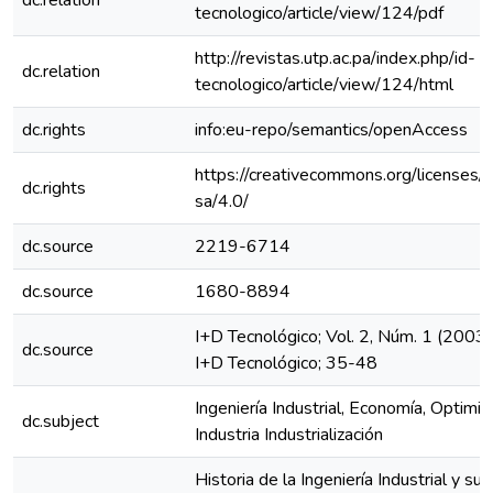
dc.relation
tecnologico/article/view/124/pdf
http://revistas.utp.ac.pa/index.php/id-
dc.relation
tecnologico/article/view/124/html
dc.rights
info:eu-repo/semantics/openAccess
https://creativecommons.org/licenses/
dc.rights
sa/4.0/
dc.source
2219-6714
dc.source
1680-8894
I+D Tecnológico; Vol. 2, Núm. 1 (2003)
dc.source
I+D Tecnológico; 35-48
Ingeniería Industrial, Economía, Optimiz
dc.subject
Industria Industrialización
Historia de la Ingeniería Industrial y sus