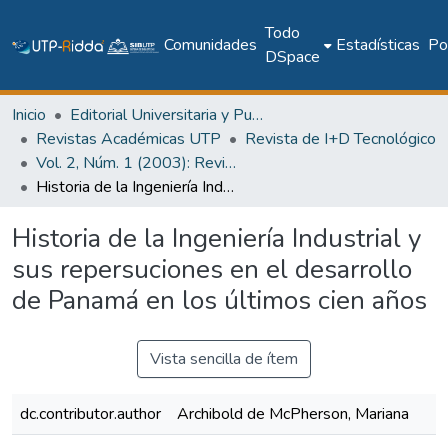
Todo
Comunidades
Estadísticas
Pol
DSpace
Inicio
Editorial Universitaria y Publicaciones Seriadas
Revistas Académicas UTP
Revista de I+D Tecnológico
Vol. 2, Núm. 1 (2003): Revista I+D Tecnológico
Historia de la Ingeniería Industrial y sus repersuciones en el desarrollo de Panamá en los últimos cien años
Historia de la Ingeniería Industrial y
sus repersuciones en el desarrollo
de Panamá en los últimos cien años
Vista sencilla de ítem
dc.contributor.author
Archibold de McPherson, Mariana