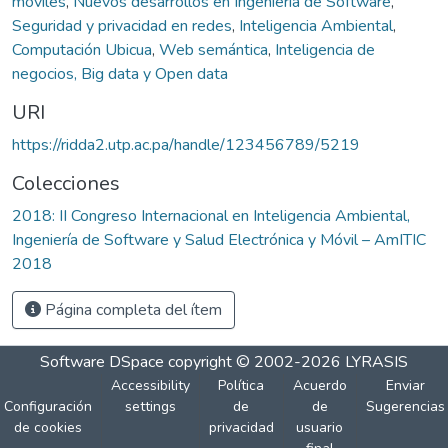
móviles
,
Nuevos desarrollos en Ingeniería de Software
,
Seguridad y privacidad en redes
,
Inteligencia Ambiental
,
Computación Ubicua
,
Web semántica
,
Inteligencia de
negocios, Big data y Open data
URI
https://ridda2.utp.ac.pa/handle/123456789/5219
Colecciones
2018: II Congreso Internacional en Inteligencia Ambiental,
Ingeniería de Software y Salud Electrónica y Móvil – AmITIC
2018
Página completa del ítem
Software DSpace
copyright © 2002-2026
LYRASIS
Accessibility
Política
Acuerdo
Enviar
Configuración
settings
de
de
Sugerencias
de cookies
privacidad
usuario