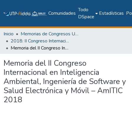
Todo
Comunidades
Estadísticas
Pol
DSpace
Inicio
Memorias de Congresos UTP
2018: II Congreso Internacional en Inteligencia Ambiental, Ingeniería de Software y Salud Electrónica y Móvil – AmITIC 2018
Memoria del II Congreso Internacional en Inteligencia Ambiental, Ingeniería de Software y Salud Electrónica y Móvil – AmITIC 2018
Memoria del II Congreso
Internacional en Inteligencia
Ambiental, Ingeniería de Software y
Salud Electrónica y Móvil – AmITIC
2018