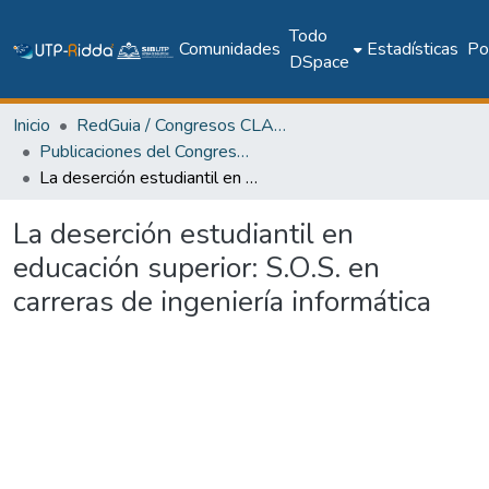
Todo
Comunidades
Estadísticas
Pol
DSpace
Inicio
RedGuia / Congresos CLABES
Publicaciones del Congreso Internacional CLABES
La deserción estudiantil en educación superior: S.O.S. en carreras de ingeniería informática
La deserción estudiantil en
educación superior: S.O.S. en
carreras de ingeniería informática