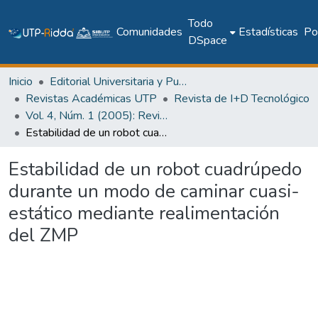
Todo
Comunidades
Estadísticas
Pol
DSpace
Inicio
Editorial Universitaria y Publicaciones Seriadas
Revistas Académicas UTP
Revista de I+D Tecnológico
Vol. 4, Núm. 1 (2005): Revista I+D Tecnológico
Estabilidad de un robot cuadrúpedo durante un modo de caminar cuasi-estático mediante realimentación del ZMP
Estabilidad de un robot cuadrúpedo
durante un modo de caminar cuasi-
estático mediante realimentación
del ZMP