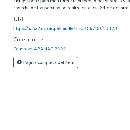
ThingsSpeak para monitorear la humedad del sustrato y la
cosecha de los pepinos se realizo en el día 64 de desarroll
URI
https://ridda2.utp.ac.pa/handle/123456789/13423
Colecciones
Congreso APANAC 2021
Página completa del ítem