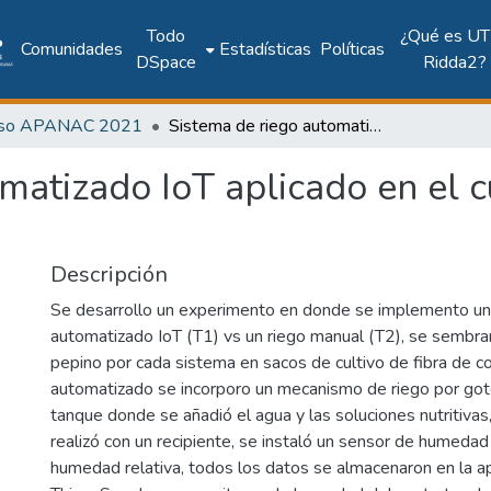
Todo
¿Qué es UT
Comunidades
Estadísticas
Políticas
DSpace
Ridda2?
eso APANAC 2021
Sistema de riego automatizado IoT aplicado en el cultivo del pepino (Cucumis sativus)
matizado IoT aplicado en el c
Descripción
Se desarrollo un experimento en donde se implemento un
automatizado IoT (T1) vs un riego manual (T2), se sembra
pepino por cada sistema en sacos de cultivo de fibra de co
automatizado se incorporo un mecanismo de riego por gote
tanque donde se añadió el agua y las soluciones nutritivas
realizó con un recipiente, se instaló un sensor de humedad
humedad relativa, todos los datos se almacenaron en la a