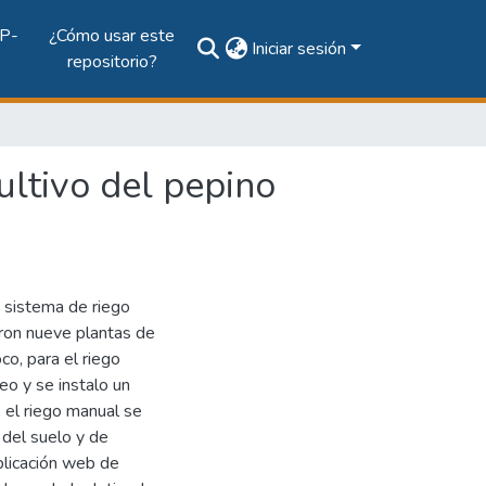
P-
¿Cómo usar este
Iniciar sesión
repositorio?
ultivo del pepino
 sistema de riego
ron nueve plantas de
co, para el riego
o y se instalo un
, el riego manual se
 del suelo y de
plicación web de