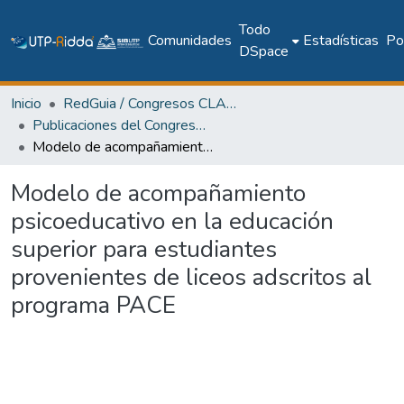
Todo
Comunidades
Estadísticas
Pol
DSpace
Inicio
RedGuia / Congresos CLABES
Publicaciones del Congreso Internacional CLABES
Modelo de acompañamiento psicoeducativo en la educación superior para estudiantes provenientes de liceos adscritos al programa PACE
Modelo de acompañamiento
psicoeducativo en la educación
superior para estudiantes
provenientes de liceos adscritos al
programa PACE