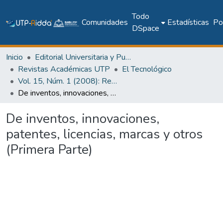
Todo
Comunidades
Estadísticas
Pol
DSpace
Inicio
Editorial Universitaria y Publicaciones Seriadas
Revistas Académicas UTP
El Tecnológico
Vol. 15, Núm. 1 (2008): Revista EL TECNCOLÓGICO
De inventos, innovaciones, patentes, licencias, marcas y otros (Primera Parte)
De inventos, innovaciones,
patentes, licencias, marcas y otros
(Primera Parte)