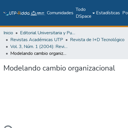
Todo
Comunidades
Estadísticas
Pol
DSpace
Inicio
Editorial Universitaria y Publicaciones Seriadas
Revistas Académicas UTP
Revista de I+D Tecnológico
Vol. 3, Núm. 1 (2004): Revista I+D Tecnológico
Modelando cambio organizacional
Modelando cambio organizacional
ando...