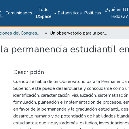
Todo
¿Qué es UT
Comunidades
Estadísticas
Políticas
DSpace
Ridda2?
Publicaciones del Congreso Internacional CLABES
Un observatorio para la permanencia estudiantil en el ITM, Institución Universitaria
la permanencia estudiantil en 
Descripción
Cuando se habla de un Observatorio para la Permanencia 
Superior, este puede desarrollarse y consolidarse como u
identificación, caracterización, visualización, sistematizació
formulación, planeación e implementación de procesos, est
en favor de la permanencia y la graduación estudiantil, d
desarrollo humano y de potenciación de habilidades bland
estudiantes; que incluya además, estudios, investigacione