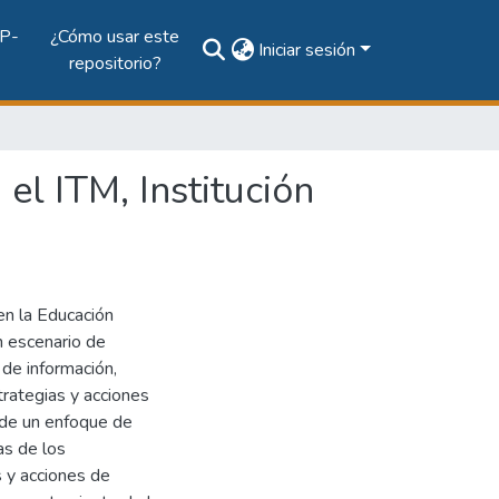
P-
¿Cómo usar este
Iniciar sesión
repositorio?
el ITM, Institución
en la Educación
n escenario de
n de información,
rategias y acciones
esde un enfoque de
as de los
s y acciones de