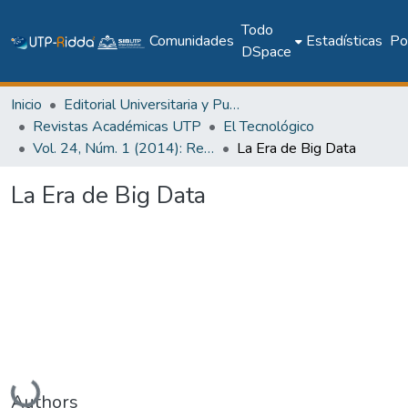
Todo
Comunidades
Estadísticas
Pol
DSpace
Inicio
Editorial Universitaria y Publicaciones Seriadas
Revistas Académicas UTP
El Tecnológico
Vol. 24, Núm. 1 (2014): Revista EL TECNOLÓGICO
La Era de Big Data
La Era de Big Data
Cargando...
Authors