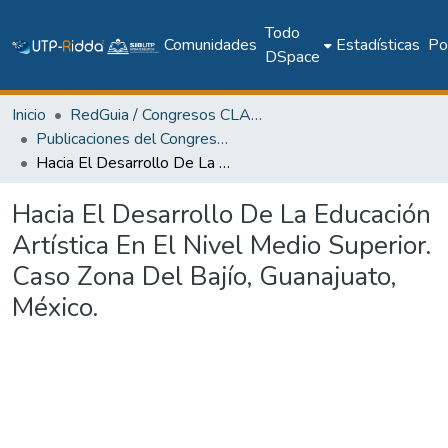
Todo
Comunidades
Estadísticas
Pol
DSpace
Inicio
RedGuia / Congresos CLABES
Publicaciones del Congreso Internacional CLABES
Hacia El Desarrollo De La Educación Artística En El Nivel Medio Superior. Caso Zona Del Bajío, Guanajuato, México.
Hacia El Desarrollo De La Educación
Artística En El Nivel Medio Superior.
Caso Zona Del Bajío, Guanajuato,
México.