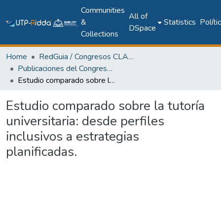
Communities
All of
&
Statistics
Políti
DSpace
Collections
Home
RedGuia / Congresos CLABES
Publicaciones del Congreso Internacional CLABES
Estudio comparado sobre la tutoría universitaria: desde perfiles inclusivos a estrategias planificadas.
Estudio comparado sobre la tutoría
universitaria: desde perfiles
inclusivos a estrategias
planificadas.