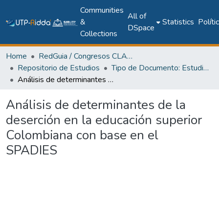
Communities
All of
&
Statistics
Políti
DSpace
Collections
Home
RedGuia / Congresos CLABES
Repositorio de Estudios
Tipo de Documento: Estudio Aplicado
Análisis de determinantes de la deserción en la educación superior Colombiana con base en el SPADIES
Análisis de determinantes de la
deserción en la educación superior
Colombiana con base en el
SPADIES