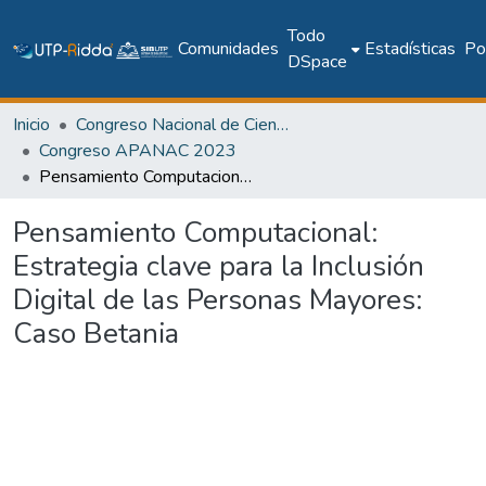
Todo
Comunidades
Estadísticas
Pol
DSpace
Inicio
Congreso Nacional de Ciencia y Tecnología – APANAC
Congreso APANAC 2023
Pensamiento Computacional: Estrategia clave para la Inclusión Digital de las Personas Mayores: Caso Betania
Pensamiento Computacional:
Estrategia clave para la Inclusión
Digital de las Personas Mayores:
Caso Betania