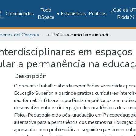
Todo
¿Qué es UT
Comunidades
Estadísticas
Políticas
DSpace
Ridda2?
Publicaciones del Congreso Internacional CLABES
Práticas curriculares interdisciplinares em espaços não formais: uma estratégia para estimular a permanência na educação superior
 interdisciplinares em espaços
ular a permanência na educaç
Descripción
O presente trabalho aborda experiências vivenciadas por
Educação Superior, a partir de práticas curriculares interd
não formal. Enfatiza a importância da prática para a motiva
desenvolvimento e a integração dos acadêmicos dos cur
Física, Pedagogia e do pós-graduação em Psicopedagogi
alternativa para a permanência dos mesmos na Educação 
apresenta como problemática o seguinte questionamento: