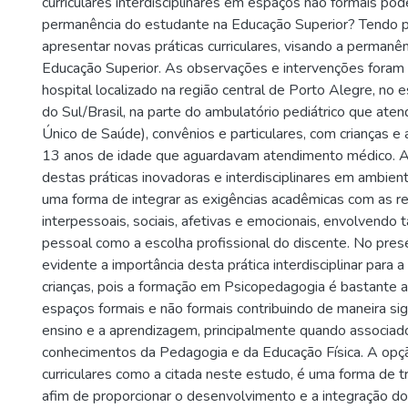
curriculares interdisciplinares em espaços não formais pod
permanência do estudante na Educação Superior? Tendo p
apresentar novas práticas curriculares, visando a permanê
Educação Superior. As observações e intervenções foram
hospital localizado na região central de Porto Alegre, no
do Sul/Brasil, na parte do ambulatório pediátrico que at
Único de Saúde), convênios e particulares, com crianças e
13 anos de idade que aguardavam atendimento médico. 
destas práticas inovadoras e interdisciplinares em ambien
uma forma de integrar as exigências acadêmicas com as r
interpessoais, sociais, afetivas e emocionais, envolvendo 
pessoal como a escolha profissional do discente. No pres
evidente a importância desta prática interdisciplinar para 
crianças, pois a formação em Psicopedagogia é bastante 
espaços formais e não formais contribuindo de maneira sign
ensino e a aprendizagem, principalmente quando associa
conhecimentos da Pedagogia e da Educação Física. A opçã
curriculares como a citada neste estudo, é uma forma de tr
afim de proporcionar o desenvolvimento e a integração d