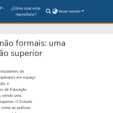
P-
¿Cómo usar este
Iniciar sesión
repositorio?
 não formais: uma
ão superior
 estudantes da
isciplinares em espaço
ção, o
sos de Educação
a, sendo uma
Superior. O Estudo
 como as práticas