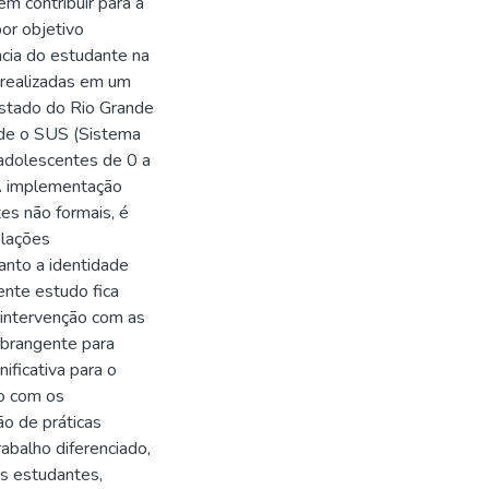
em contribuir para a
or objetivo
ncia do estudante na
 realizadas em um
 estado do Rio Grande
ende o SUS (Sistema
 adolescentes de 0 a
A implementação
tes não formais, é
elações
tanto a identidade
ente estudo fica
a intervenção com as
abrangente para
ificativa para o
do com os
o de práticas
abalho diferenciado,
os estudantes,