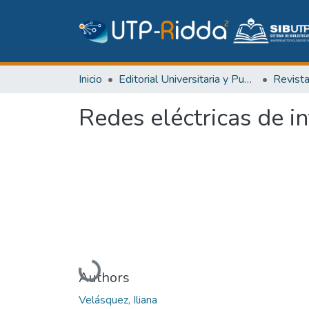
Inicio
Editorial Universitaria y Publicaciones Seriadas
Revist
Redes eléctricas de i
Cargando...
Authors
Velásquez, Iliana