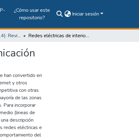
P-
¿Cómo usar este
Iniciar sesión
repositorio?
Vol. 5, Núm. 1 (2014): Revista Prisma Tecnológico
Redes eléctricas de interiores como canal de comunicación
nicación
se han convertido en
ernet y otros
petitiva con otras
mayoría de las zonas
 Para incorporar
 medio (lineas de
 una descripción
s redes eléctricas e
, comportamiento del