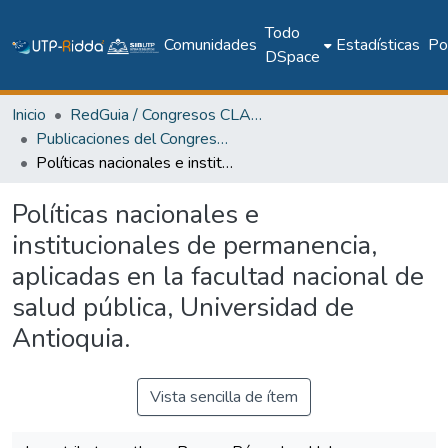
Todo
Comunidades
Estadísticas
Pol
DSpace
Inicio
RedGuia / Congresos CLABES
Publicaciones del Congreso Internacional CLABES
Políticas nacionales e institucionales de permanencia, aplicadas en la facultad nacional de salud pública, Universidad de Antioquia.
Políticas nacionales e
institucionales de permanencia,
aplicadas en la facultad nacional de
salud pública, Universidad de
Antioquia.
Vista sencilla de ítem