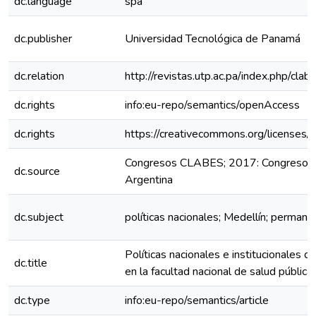
dc.language
spa
dc.publisher
Universidad Tecnológica de Panamá
dc.relation
http://revistas.utp.ac.pa/index.php/cl
dc.rights
info:eu-repo/semantics/openAccess
dc.rights
https://creativecommons.org/licenses/
Congresos CLABES; 2017: Congreso C
dc.source
Argentina
dc.subject
políticas nacionales; Medellín; permane
Políticas nacionales e institucionales 
dc.title
en la facultad nacional de salud pública
dc.type
info:eu-repo/semantics/article