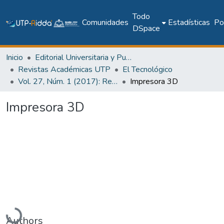
Todo
Comunidades
Estadísticas
Pol
DSpace
Inicio
Editorial Universitaria y Publicaciones Seriadas
Revistas Académicas UTP
El Tecnológico
Vol. 27, Núm. 1 (2017): Revista EL TECNOLÓGICO
Impresora 3D
Impresora 3D
Cargando...
Authors