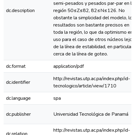
semi-pesados y pesados par-par en la
dc.description
región 50≤Z≤82, 82≤N≤126. No
obstante la simplicidad del modelo, los
resultados son bastante precisos en
toda la región, lo que da optimismo en 
uso para el caso de otros núcleos lejos
de la línea de estabilidad, en particular
cerca de la línea de goteo.
dc.format
application/pdf
http://revistas.utp.ac.pa/index.php/id-
dc.identifier
tecnologico/article/view/1710
dc.language
spa
dc.publisher
Universidad Tecnológica de Panamá
http://revistas.utp.ac.pa/index.php/id-
dc.relation