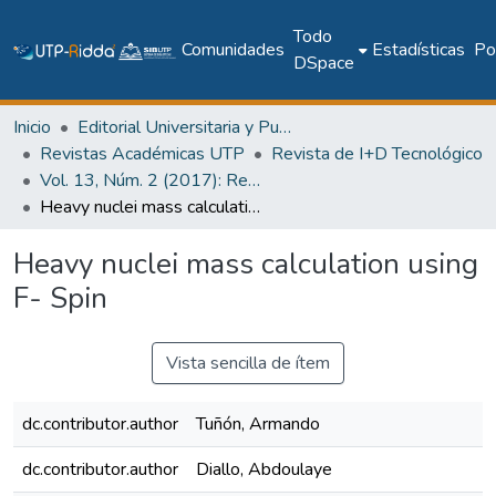
Todo
Comunidades
Estadísticas
Pol
DSpace
Inicio
Editorial Universitaria y Publicaciones Seriadas
Revistas Académicas UTP
Revista de I+D Tecnológico
Vol. 13, Núm. 2 (2017): Revista I+D Tecnológico
Heavy nuclei mass calculation using F- Spin
Heavy nuclei mass calculation using
F- Spin
Vista sencilla de ítem
dc.contributor.author
Tuñón, Armando
dc.contributor.author
Diallo, Abdoulaye