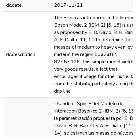
dc.date
2017-11-21
The F spin as introduced in the Interact
Boson Model 2 (IBM-2) [8, 13] is use
as proposed by E. D. David, B. R. Barre
A. F. Diallo [11, 14]to determine the
masses of medium to heavy even-eve
dc.description
nuclei in the region 50≤Z≤82,
82≤N≤126. This simple model yields
very goods results, a fact that
encourages it usage for other nuclei far
from the stability, particularly along the
drip line.
Usando el Spin-F del Modelo de
Interacción Bosónico 2 (IBM-2) [8, 13] 
la parametrización propuesta por E. D.
David, B. R. Barrett y A. F. Diallo [11,
14], se estiman las masas de núcleos