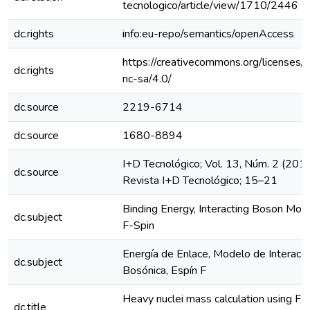
tecnologico/article/view/1710/2446
dc.rights
info:eu-repo/semantics/openAccess
https://creativecommons.org/licenses/
dc.rights
nc-sa/4.0/
dc.source
2219-6714
dc.source
1680-8894
I+D Tecnológico; Vol. 13, Núm. 2 (2017
dc.source
Revista I+D Tecnológico; 15–21
Binding Energy, Interacting Boson Mode
dc.subject
F-Spin
Energía de Enlace, Modelo de Interacci
dc.subject
Bosónica, Espín F
Heavy nuclei mass calculation using F-
dc.title