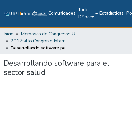
Todo
Comunidades
Estadísticas
Pol
DSpace
Inicio
Memorias de Congresos UTP
2017: 4to Congreso Internacional AmITIC 2017, Aplicando nuevas tecnologías
Desarrollando software para el sector salud
Desarrollando software para el
sector salud
Cargando...