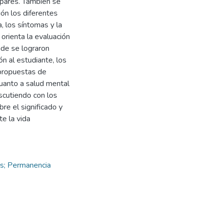
y pares. También se
ión los diferentes
, los síntomas y la
orienta la evaluación
nde se lograron
n al estudiante, los
 propuestas de
uanto a salud mental
iscutiendo con los
re el significado y
te la vida
os; Permanencia