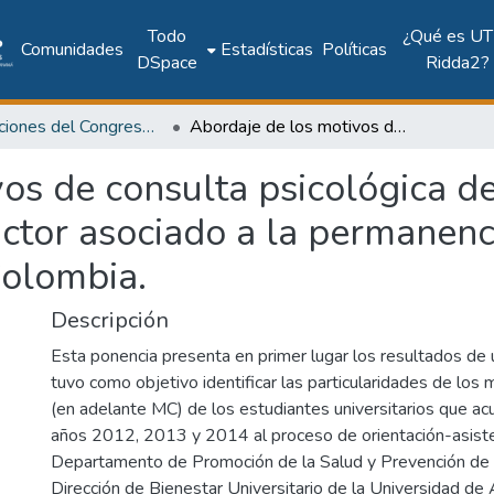
Todo
¿Qué es UT
Comunidades
Estadísticas
Políticas
DSpace
Ridda2?
Publicaciones del Congreso Internacional CLABES
Abordaje de los motivos de consulta psicológica de estudiantes universitarios como factor asociado a la permanencia. Universidad de Antioquia, Medellín-Colombia.
os de consulta psicológica d
actor asociado a la permanenc
Colombia.
Descripción
Esta ponencia presenta en primer lugar los resultados de 
tuvo como objetivo identificar las particularidades de los
(en adelante MC) de los estudiantes universitarios que ac
años 2012, 2013 y 2014 al proceso de orientación-asiste
Departamento de Promoción de la Salud y Prevención de 
Dirección de Bienestar Universitario de la Universidad de 