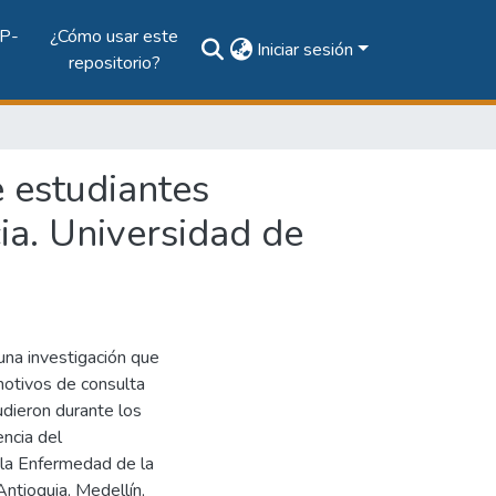
P-
¿Cómo usar este
Iniciar sesión
repositorio?
e estudiantes
ia. Universidad de
una investigación que
 motivos de consulta
udieron durante los
ncia del
la Enfermedad de la
Antioquia, Medellín,