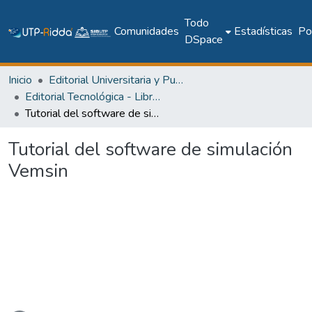
Todo
Comunidades
Estadísticas
Pol
DSpace
Inicio
Editorial Universitaria y Publicaciones Seriadas
Editorial Tecnológica - Libros académicos, científicos y técnicos
Tutorial del software de simulación Vemsin
Tutorial del software de simulación
Vemsin
Cargando...