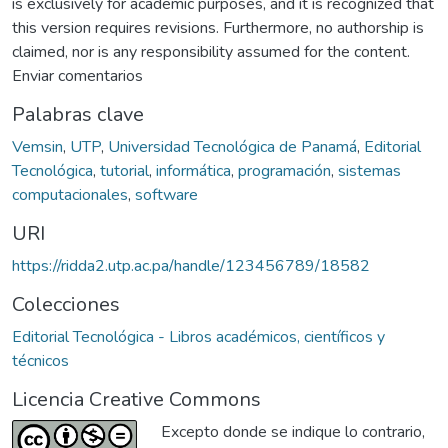
is exclusively for academic purposes, and it is recognized that
this version requires revisions. Furthermore, no authorship is
claimed, nor is any responsibility assumed for the content.
Enviar comentarios
Palabras clave
Vemsin
,
UTP
,
Universidad Tecnológica de Panamá
,
Editorial
Tecnológica
,
tutorial
,
informática
,
programación
,
sistemas
computacionales
,
software
URI
https://ridda2.utp.ac.pa/handle/123456789/18582
Colecciones
Editorial Tecnológica - Libros académicos, científicos y
técnicos
Licencia Creative Commons
Excepto donde se indique lo contrario,