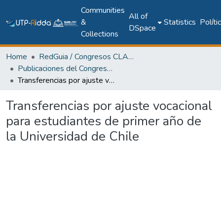
Communities
All of
&
Statistics
Políti
DSpace
Collections
Home
RedGuia / Congresos CLABES
Publicaciones del Congreso Internacional CLABES
Transferencias por ajuste vocacional para estudiantes de primer año de la Universidad de Chile
Transferencias por ajuste vocacional
para estudiantes de primer año de
la Universidad de Chile