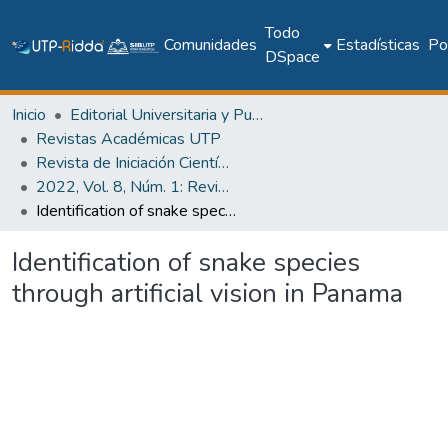
Todo
Comunidades
Estadísticas
Pol
DSpace
Inicio
Editorial Universitaria y Publicaciones Seriadas
Revistas Académicas UTP
Revista de Iniciación Científica
2022, Vol. 8, Núm. 1: Revista de Iniciación Científica
Identification of snake species through artificial vision in Panama
Identification of snake species
through artificial vision in Panama