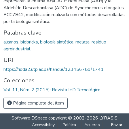
expresaran la enzima Acyl-ACP Reductasa (AAR) y la
Aldehído Descarbonilasa (ADC) de Synechococus elongatus
PCC7942, modificación realizada con métodos desarrolladas
por la biología sintética.
Palabras clave
alcanos, biobricks, biología sintética, melaza, residuo
agroindustrial.
URI
https://ridda2.utp.ac.pa/handle/123456789/1741
Colecciones
Vol. 11, Núm. 2 (2015): Revista I+D Tecnológico
Página completa del ítem
Software DSpace
copyright © 2002-2026
LYRASIS
Accessibility
Política
Acuerdo
Enviar