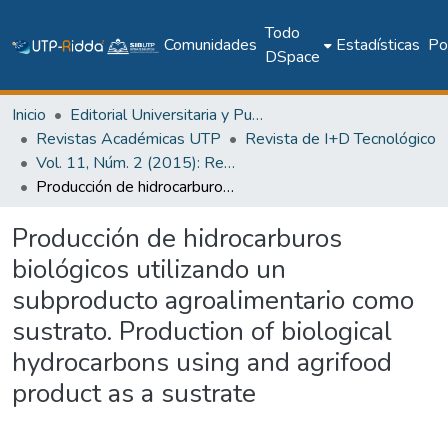
Todo
Comunidades
Estadísticas
Pol
DSpace
Inicio
Editorial Universitaria y Publicaciones Seriadas
Revistas Académicas UTP
Revista de I+D Tecnológico
Vol. 11, Núm. 2 (2015): Revista I+D Tecnológico
Producción de hidrocarburos biológicos utilizando un subproducto agroalimentario como sustrato. Production of biological hydrocarbons using and agrifood product as a sustrate
Producción de hidrocarburos
biológicos utilizando un
subproducto agroalimentario como
sustrato. Production of biological
hydrocarbons using and agrifood
product as a sustrate