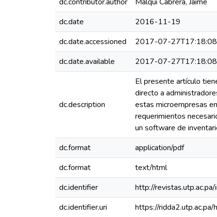
dc.contributor.author
Malqui Cabrera, Jaime
dc.date
2016-11-19
dc.date.accessioned
2017-07-27T17:18:0
dc.date.available
2017-07-27T17:18:0
El presente artículo tie
directo a administradore
dc.description
estas microempresas en v
requerimientos necesario
un software de inventar
dc.format
application/pdf
dc.format
text/html
dc.identifier
http://revistas.utp.ac.
dc.identifier.uri
https://ridda2.utp.ac.