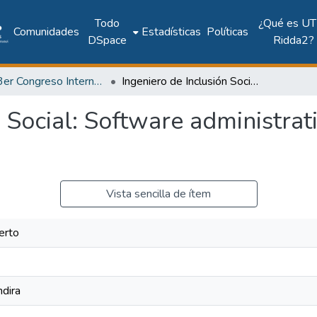
Todo
¿Qué es UT
Comunidades
Estadísticas
Políticas
DSpace
Ridda2?
2016: 3er Congreso Internacional AmITIC 2016, Inteligencia Ambiental y Tecnologías de Información y Comunicación
Ingeniero de Inclusión Social: Software administrativo para minimercados
n Social: Software administrat
Vista sencilla de ítem
erto
ndira