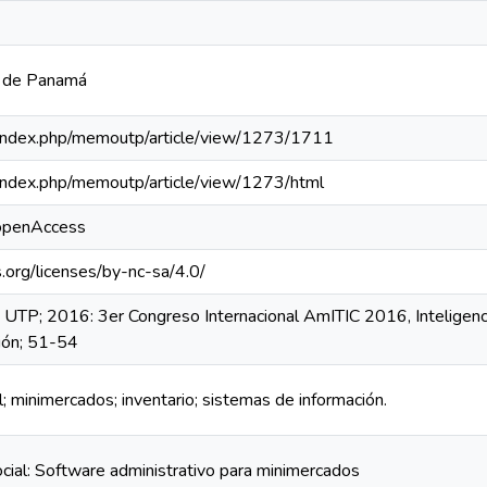
a de Panamá
pa/index.php/memoutp/article/view/1273/1711
pa/index.php/memoutp/article/view/1273/html
/openAccess
.org/licenses/by-nc-sa/4.0/
UTP; 2016: 3er Congreso Internacional AmITIC 2016, Inteligenc
ión; 51-54
al; minimercados; inventario; sistemas de información.
ocial: Software administrativo para minimercados