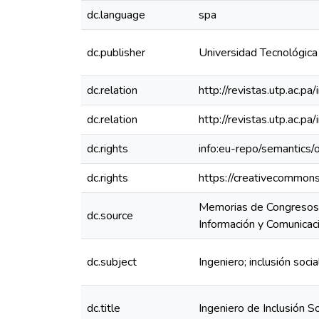
dc.language
spa
dc.publisher
Universidad Tecnológic
dc.relation
http://revistas.utp.ac.
dc.relation
http://revistas.utp.ac.
dc.rights
info:eu-repo/semantics
dc.rights
https://creativecommons
Memorias de Congresos 
dc.source
Información y Comunicac
dc.subject
Ingeniero; inclusión soci
dc.title
Ingeniero de Inclusión S