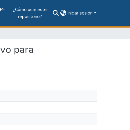
P-
¿Cómo usar este
Iniciar sesión
repositorio?
ivo para