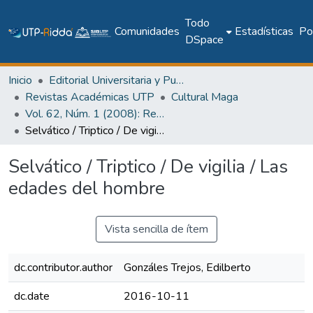
Todo
Comunidades
Estadísticas
Pol
DSpace
Inicio
Editorial Universitaria y Publicaciones Seriadas
Revistas Académicas UTP
Cultural Maga
Vol. 62, Núm. 1 (2008): Revista Maga
Selvático / Triptico / De vigilia / Las edades del hombre
Selvático / Triptico / De vigilia / Las
edades del hombre
Vista sencilla de ítem
dc.contributor.author
Gonzáles Trejos, Edilberto
dc.date
2016-10-11