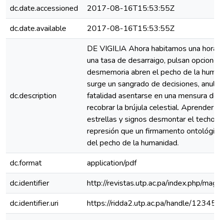
dc.date.accessioned
2017-08-16T15:53:55Z
dc.date.available
2017-08-16T15:53:55Z
DE VIGILIA Ahora habitamos una hora 
una tasa de desarraigo, pulsan opcione
desmemoria abren el pecho de la huma
surge un sangrado de decisiones, anular
dc.description
fatalidad asentarse en una mensura de
recobrar la brújula celestial. Aprender l
estrellas y signos desmontar el techo 
represión que un firmamento ontológic
del pecho de la humanidad.
dc.format
application/pdf
dc.identifier
http://revistas.utp.ac.pa/index.php/mag
dc.identifier.uri
https://ridda2.utp.ac.pa/handle/123