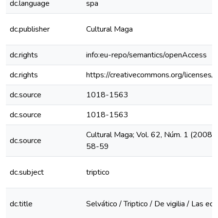
dc.language
spa
dc.publisher
Cultural Maga
dc.rights
info:eu-repo/semantics/openAccess
dc.rights
https://creativecommons.org/licenses/
dc.source
1018-1563
dc.source
1018-1563
Cultural Maga; Vol. 62, Núm. 1 (2008):
dc.source
58-59
dc.subject
triptico
dc.title
Selvático / Triptico / De vigilia / Las 