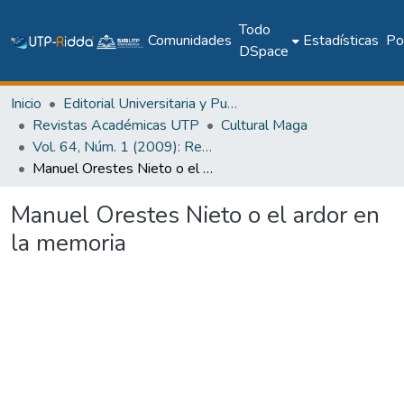
Todo
Comunidades
Estadísticas
Pol
DSpace
Inicio
Editorial Universitaria y Publicaciones Seriadas
Revistas Académicas UTP
Cultural Maga
Vol. 64, Núm. 1 (2009): Revista Maga
Manuel Orestes Nieto o el ardor en la memoria
Manuel Orestes Nieto o el ardor en
la memoria