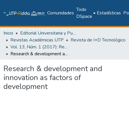
Todo
Comunidades
Estadísticas
Pol
DSpace
Inicio
Editorial Universitaria y Publicaciones Seriadas
Revistas Académicas UTP
Revista de I+D Tecnológico
Vol. 13, Núm. 1 (2017): Revista I+D Tecnológico
Research & development and innovation as factors of development
Research & development and
innovation as factors of
development