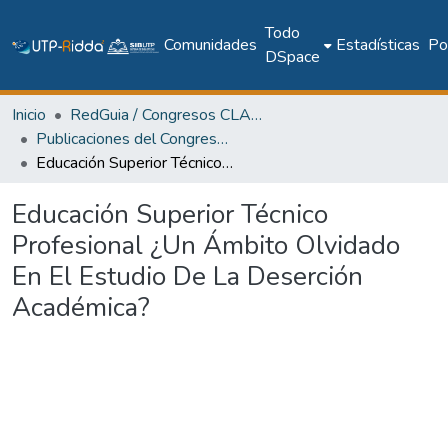
Todo
Comunidades
Estadísticas
Pol
DSpace
Inicio
RedGuia / Congresos CLABES
Publicaciones del Congreso Internacional CLABES
Educación Superior Técnico Profesional ¿Un Ámbito Olvidado En El Estudio De La Deserción Académica?
Educación Superior Técnico
Profesional ¿Un Ámbito Olvidado
En El Estudio De La Deserción
Académica?