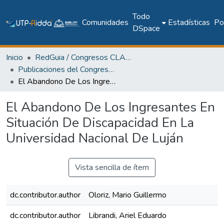
Todo
Comunidades
Estadísticas
Pol
DSpace
Inicio
RedGuia / Congresos CLABES
Publicaciones del Congreso Internacional CLABES
El Abandono De Los Ingresantes En Situación De Discapacidad En La Universidad Nacional De Luján
El Abandono De Los Ingresantes En
Situación De Discapacidad En La
Universidad Nacional De Luján
Vista sencilla de ítem
dc.contributor.author
Oloriz, Mario Guillermo
dc.contributor.author
Librandi, Ariel Eduardo