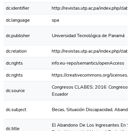
dc.identifier
http://revistas.utp.ac.pa/index.php/cla
dc.language
spa
dc.publisher
Universidad Tecnológica de Panamá
dc.relation
http://revistas.utp.ac.pa/index.php/cl
dc.rights
info:eu-repo/semantics/openAccess
dc.rights
https://creativecommons.org/licenses/
Congresos CLABES; 2016: Congreso C
dc.source
Ecuador
dc.subject
Becas, Situación Discapacidad, Abandon
El Abandono De Los Ingresantes En Si
dc.title