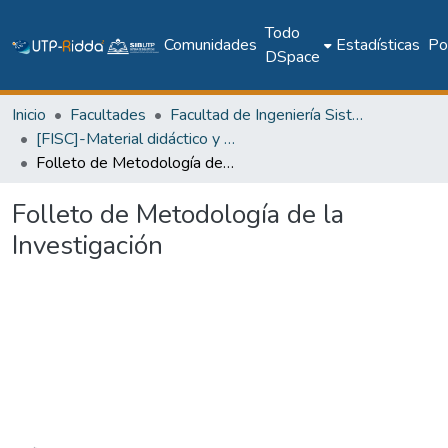
Todo
Comunidades
Estadísticas
Pol
DSpace
Inicio
Facultades
Facultad de Ingeniería Sistemas Computacionales
[FISC]-Material didáctico y recursos de aprendizaje
Folleto de Metodología de la Investigación
Folleto de Metodología de la
Investigación
Cargando...