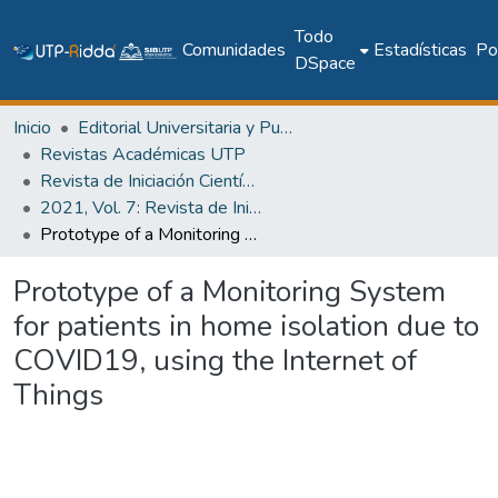
Todo
Comunidades
Estadísticas
Pol
DSpace
Inicio
Editorial Universitaria y Publicaciones Seriadas
Revistas Académicas UTP
Revista de Iniciación Científica
2021, Vol. 7: Revista de Iniciación Científica, Edición Especial
Prototype of a Monitoring System for patients in home isolation due to COVID19, using the Internet of Things
Prototype of a Monitoring System
for patients in home isolation due to
COVID19, using the Internet of
Things