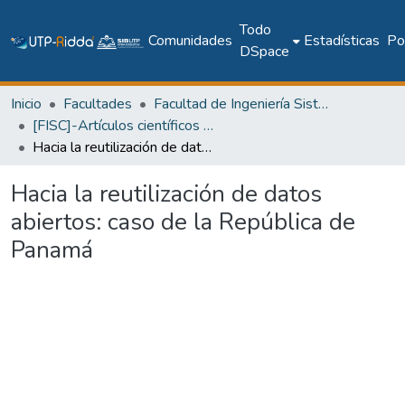
Todo
Comunidades
Estadísticas
Pol
DSpace
Inicio
Facultades
Facultad de Ingeniería Sistemas Computacionales
[FISC]-Artículos científicos y académicos
Hacia la reutilización de datos abiertos: caso de la República de Panamá
Hacia la reutilización de datos
abiertos: caso de la República de
Panamá