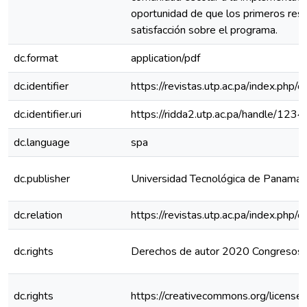
oportunidad de que los primeros resu
satisfacción sobre el programa.
dc.format
application/pdf
dc.identifier
https://revistas.utp.ac.pa/index.php/
dc.identifier.uri
https://ridda2.utp.ac.pa/handle/1
dc.language
spa
dc.publisher
Universidad Tecnológica de Panamá
dc.relation
https://revistas.utp.ac.pa/index.php
dc.rights
Derechos de autor 2020 Congresos 
dc.rights
https://creativecommons.org/license