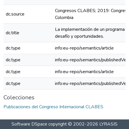
Congresos CLABES; 2019: Congreso
dc.source
Colombia
La implementación de un programa de 
dc.title
desafío y oportunidades.
dc.type
info:eu-repo/semantics/article
dc.type
info:eu-repo/semantics/publishedVer
dc.type
info:eu-repo/semantics/article
dc.type
info:eu-repo/semantics/publishedVer
Colecciones
Publicaciones del Congreso Internacional CLABES
Software DSpace
copyright © 2002-2026
LYRASIS