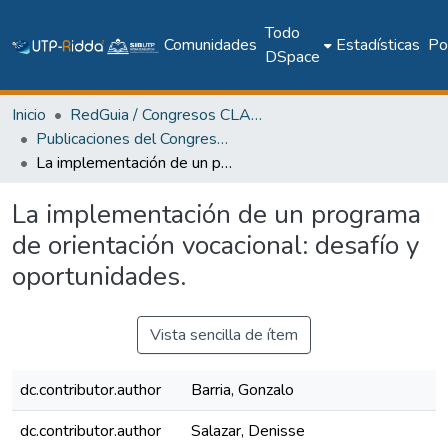
Todo
Comunidades
Estadísticas
Pol
DSpace
Inicio
RedGuia / Congresos CLABES
Publicaciones del Congreso Internacional CLABES
La implementación de un programa de orientación vocacional: desafío y oportunidades.
La implementación de un programa
de orientación vocacional: desafío y
oportunidades.
Vista sencilla de ítem
dc.contributor.author
Barria, Gonzalo
dc.contributor.author
Salazar, Denisse