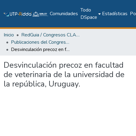
Todo
Comunidades
Estadísticas
Pol
DSpace
Inicio
RedGuia / Congresos CLABES
Publicaciones del Congreso Internacional CLABES
Desvinculación precoz en facultad de veterinaria de la universidad de la república, Uruguay.
Desvinculación precoz en facultad
de veterinaria de la universidad de
la república, Uruguay.