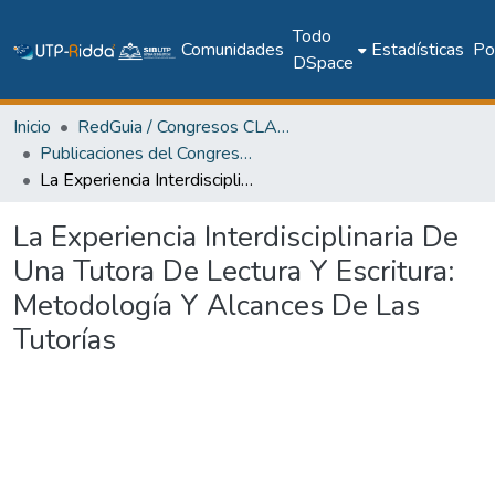
Todo
Comunidades
Estadísticas
Pol
DSpace
Inicio
RedGuia / Congresos CLABES
Publicaciones del Congreso Internacional CLABES
La Experiencia Interdisciplinaria De Una Tutora De Lectura Y Escritura: Metodología Y Alcances De Las Tutorías
La Experiencia Interdisciplinaria De
Una Tutora De Lectura Y Escritura:
Metodología Y Alcances De Las
Tutorías