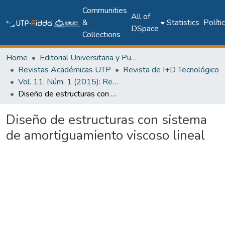
Communities
All of
&
Statistics
Políti
DSpace
Collections
Home
Editorial Universitaria y Publicaciones Seriadas
Revistas Académicas UTP
Revista de I+D Tecnológico
Vol. 11, Núm. 1 (2015): Revista I+D Tecnológico
Diseño de estructuras con sistema de amortiguamiento viscoso lineal
Diseño de estructuras con sistema
de amortiguamiento viscoso lineal